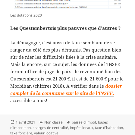
Les dotations 2020
Les Questembertois plus pauvres que d’autres ?
La démagogie, c’est aussi de faire semblant de se
ranger du côté des plus démunis. Pas question bien
sûr de nier les difficultés liées à la crise sanitaire.
Mais là encore, sur ce sujet, les données de l’INSEE
feront office de juge de paix : le revenu médian des
Questembertois est 21 200 €, il est de 21 600 € pour le
Morbihan (chiffres 2018). A vérifier dans le
dossier
complet de la commune sur le site de l’INSEE,
accessible à tous!
Publié
Catégories
Mots-
1 avril 2021
Non classé
baisse d'impôt
,
bases
le
clés
d'imposition
,
charges de centralité
,
impôts locaux
,
taxe d'habitation
,
taxe foncière
,
valeur locative