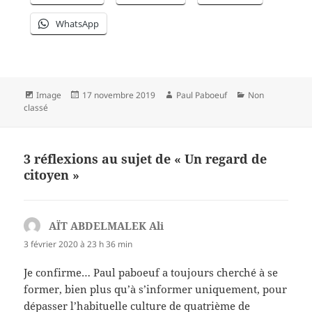
WhatsApp
Format
Publié
Auteur
Catégories
Image
17 novembre 2019
Paul Paboeuf
Non
le
classé
3 réflexions au sujet de « Un regard de
citoyen »
AÏT ABDELMALEK Ali
dit :
3 février 2020 à 23 h 36 min
Je confirme… Paul paboeuf a toujours cherché à se
former, bien plus qu’à s’informer uniquement, pour
dépasser l’habituelle culture de quatrième de