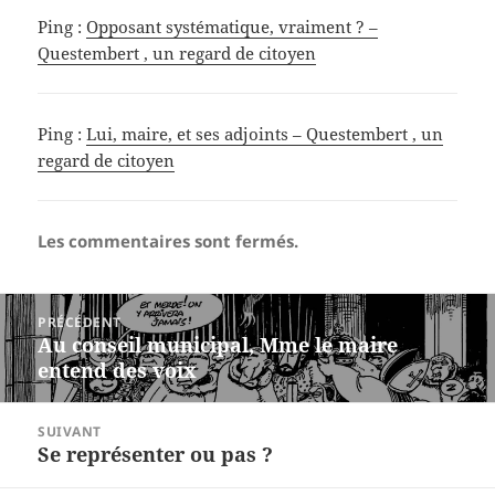
Ping :
Opposant systématique, vraiment ? –
Questembert , un regard de citoyen
Ping :
Lui, maire, et ses adjoints – Questembert , un
regard de citoyen
Les commentaires sont fermés.
Navigation
PRÉCÉDENT
de
Au conseil municipal, Mme le maire
Article
l’article
entend des voix
précédent :
SUIVANT
Se représenter ou pas ?
Article
suivant :