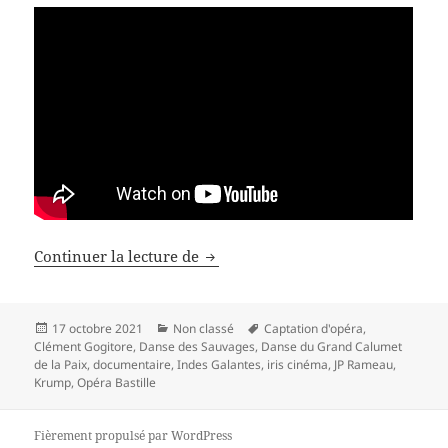
Les Indes galantes
à l’Iris Cinéma
Continuer la lecture de
Publié
Catégories
Mots-
17 octobre 2021
Non classé
Captation d'opéra
,
le
clés
Clément Gogitore
,
Danse des Sauvages
,
Danse du Grand Calumet
de la Paix
,
documentaire
,
Indes Galantes
,
iris cinéma
,
JP Rameau
,
Krump
,
Opéra Bastille
Fièrement propulsé par WordPress