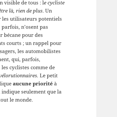
n visible de tous : l
e cycliste
être là, rien de plus
. Un
les utilisateurs potentiels
 parfois, n’osent pas
ur bécane pour des
s courts ; un rappel pour
usagers, les automobilistes
ent, qui, parfois,
 les cyclistes comme de
vélorutionnaires.
Le petit
ndique
aucune priorité
à
l indique seulement que la
 tout le monde.
 !