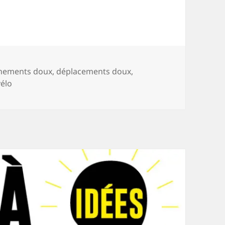
nements doux
,
déplacements doux
,
élo