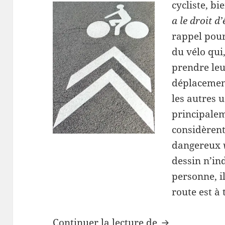
cycliste, bie
a le droit d’
rappel pour 
du vélo qui,
prendre le
déplacement
les autres 
principalem
considèrent
dangereux
dessin n’i
personne, i
route est à
Attention vélos
Continuer la lecture de