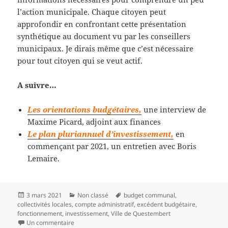
l’action municipale. Chaque citoyen peut
approfondir en confrontant cette présentation
synthétique au document vu par les conseillers
municipaux. Je dirais même que c’est nécessaire
pour tout citoyen qui se veut actif.
A suivre…
Les orientations budgétaires,
une interview de
Maxime Picard, adjoint aux finances
Le plan pluriannuel d’investissement,
en
commençant par 2021, un entretien avec Boris
Lemaire.
Publié
Catégories
Mots-
3 mars 2021
Non classé
budget communal
,
le
clés
collectivités locales
,
compte administratif
,
excédent budgétaire
,
fonctionnement
,
investissement
,
Ville de Questembert
sur Le compte administratif au conseil municipal
Un commentaire