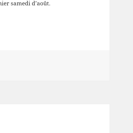
nier samedi d’août.
al