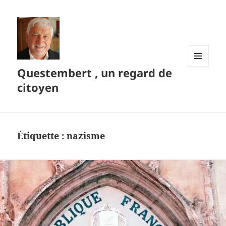
Questembert , un regard de
MENU
ET
citoyen
WIDGETS
Étiquette :
nazisme