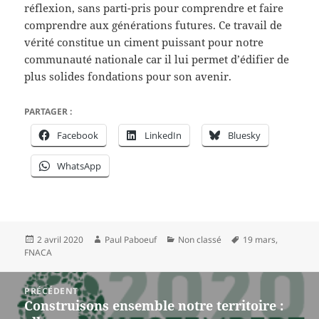
réflexion, sans parti-pris pour comprendre et faire
comprendre aux générations futures. Ce travail de
vérité constitue un ciment puissant pour notre
communauté nationale car il lui permet d’édifier de
plus solides fondations pour son avenir.
PARTAGER :
Facebook
LinkedIn
Bluesky
WhatsApp
Publié
Auteur
Catégories
Mots-
2 avril 2020
Paul Paboeuf
Non classé
19 mars
,
le
clés
FNACA
Navigation
PRÉCÉDENT
de
Construisons ensemble notre territoire :
Article
l’article