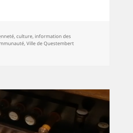
-
enneté
,
culture
,
information des
ommunauté
,
Ville de Questembert
ctif de la semaine