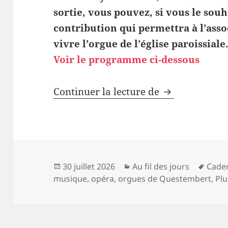
sortie, vous pouvez, si vous le sou
contribution qui permettra à l’asso
vivre l’orgue de l’église paroissiale
Voir le programme ci-dessous
Les concerts 
Continuer la lecture de
Publié
Catégories
Mots
30 juillet 2026
Au fil des jours
Cade
le
clés
musique
,
opéra
,
orgues de Questembert
,
Plu