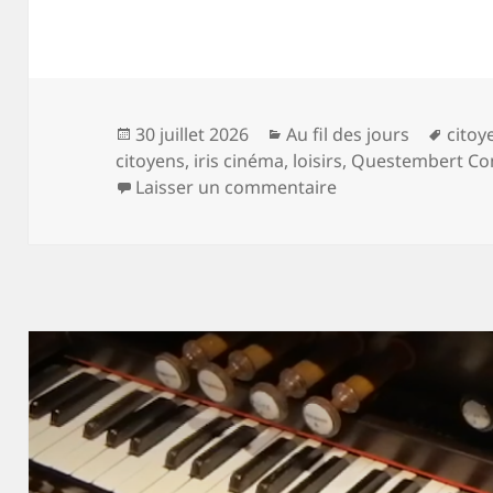
Publié
Catégories
Mots
30 juillet 2026
Au fil des jours
citoy
le
clés
citoyens
,
iris cinéma
,
loisirs
,
Questembert C
sur L’agenda subje
Laisser un commentaire