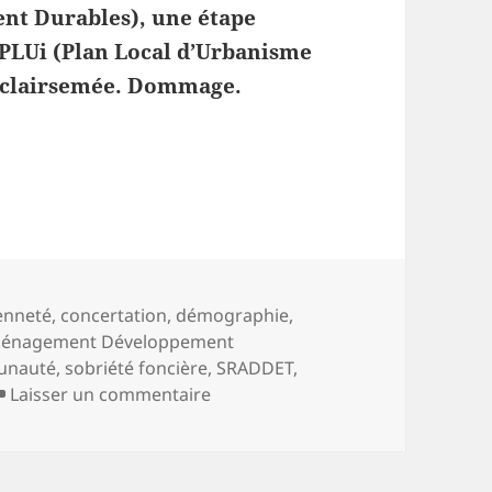
t Durables), une étape
 PLUi (Plan Local d’Urbanisme
t clairsemée. Dommage.
 en est-on ?
-
enneté
,
concertation
,
démographie
,
ménagement Développement
unauté
,
sobriété foncière
,
SRADDET
,
sur PADD, PLUi, où en est-on ?
Laisser un commentaire