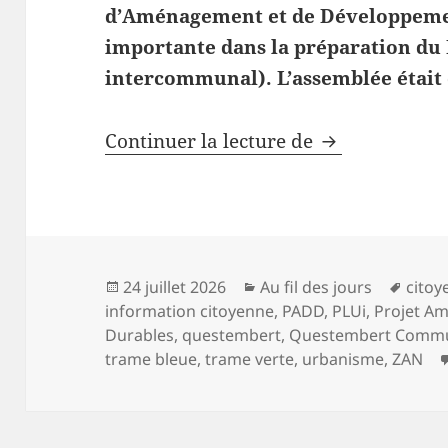
d’Aménagement et de Développemen
importante dans la préparation du
intercommunal). L’assemblée étai
PADD, PLUi, où
Continuer la lecture de
Publié
Catégories
Mots
24 juillet 2026
Au fil des jours
citoy
le
clés
information citoyenne
,
PADD
,
PLUi
,
Projet A
Durables
,
questembert
,
Questembert Comm
trame bleue
,
trame verte
,
urbanisme
,
ZAN