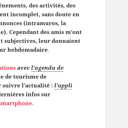
énements, des activités, des
ément incomplet, sans doute en
nnonces (intramuros, la
me). Cependant des amis m’ont
t subjectives, leur donnaient
 jour hebdomadaire
.
ations
avec
l’agenda de
ice de tourisme de
uivre l’actualité :
l’appli
ernières infos sur
 smartphone.
ctif de la semaine