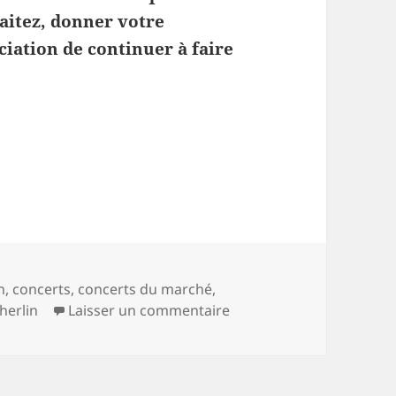
haitez, donner votre
ciation de continuer à faire
.
du marché
-
n
,
concerts
,
concerts du marché
,
sur Les concerts du mar
herlin
Laisser un commentaire