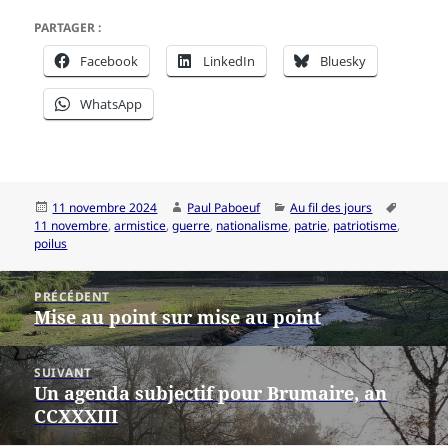
PARTAGER :
Facebook
LinkedIn
Bluesky
WhatsApp
Publié
Auteur
Catégories
Mots-
11 novembre 2024
Paul Paboeuf
Au fil des jours
le
clés
11 novembre
,
armistice
,
guerre
,
nationalisme
,
patrie
,
patriotisme
,
poilus
Navigation
PRÉCÉDENT
de
Mise au point sur mise au point
Article
l’article
précédent :
SUIVANT
Un agenda subjectif pour Brumaire, an
Article
CCXXXIII
suivant :