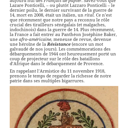
aujourd’hui des
Français de papier
. Savez-vous que
Lazare Ponticelli, – ou plutôt Lazzaro Ponticelli – le
dernier poilu, le dernier survivant de la guerre de
14, mort en 2008, était un italien, un
rital.
Ce n’est
que récemment que notre pays a reconnu le rôle
crucial des tirailleurs sénégalais (et malgaches,
indochinois) dans la guerre de 14. Plus récemment,
la France a fait entrer au Panthéon Joséphine Baker,
une
afro-américaine
, meneuse de revue, devenue
une héroïne de la
Résistance
(encore un mot
galvaudé de nos jours). Les commémorations des
débarquements de 1944 ont heureusement porté un
coup de projecteur sur le rôle des bataillons
d’Afrique dans le débarquement de Provence.
En rappelant l’Armistice du 11 novembre 1918,
prenons le temps de regarder la richesse de notre
patrie dans ses multiples bigarrures.