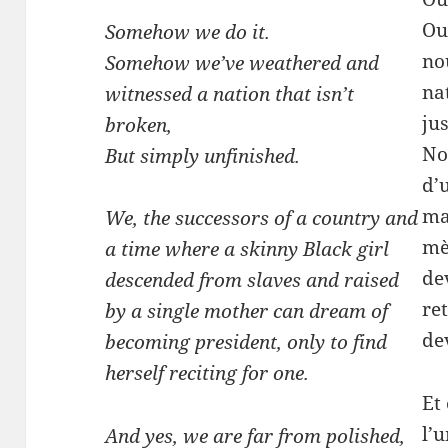
Ou
Somehow we do it.
no
Somehow we’ve weathered and
na
witnessed a nation that isn’t
ju
broken,
Nou
But simply unfinished.
d’
ma
We, the successors of a country and
mè
a time where a skinny Black girl
de
descended from slaves and raised
re
by a single mother can dream of
de
becoming president, only to find
herself reciting for one.
Et
l’u
And yes, we are far from polished,