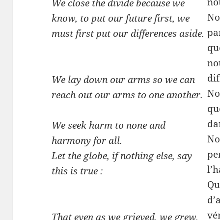
no
We close the divide because we
No
know, to put our future first, we
pa
must first put our differences aside.
qu
no
dif
We lay down our arms so we can
No
reach out our arms to one another.
qu
da
We seek harm to none and
No
harmony for all.
pe
Let the globe, if nothing else, say
l’
this is true :
Qu
d’a
vér
That even as we grieved, we grew.