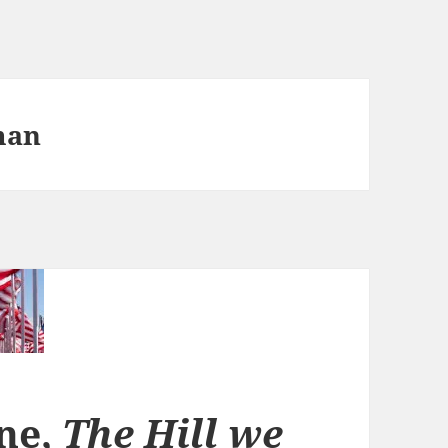
man
ne,
The Hill we