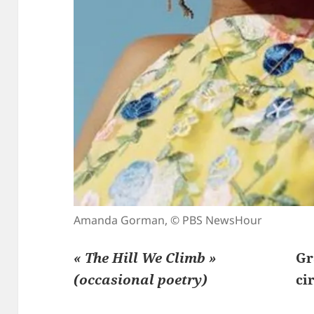
Amanda Gorman, © PBS NewsHour
« The Hill We Climb »
Gr
(occasional poetry)
ci