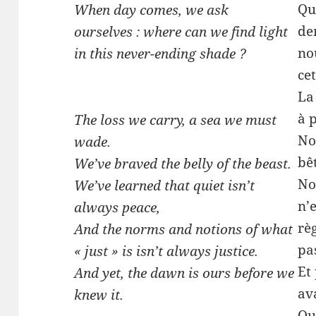
Qu
When day comes, we ask
de
ourselves : where can we find light
no
in this never-ending shade ?
ce
La
à 
The loss we carry, a sea we must
No
wade.
bê
We’ve braved the belly of the beast.
No
We’ve learned that quiet isn’t
n’
always peace,
règ
And the norms and notions of what
pas
« just » is isn’t always justice.
Et
And yet, the dawn is ours before we
av
knew it.
Oui