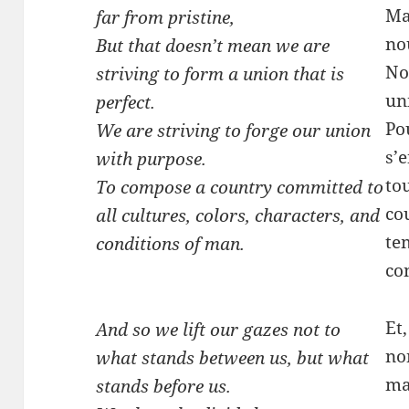
Ma
far from pristine,
no
But that doesn’t mean we are
No
striving to form a union that is
un
perfect.
Po
We are striving to forge our union
s’
with purpose.
tou
To compose a country committed to
cou
all cultures, colors, characters, and
te
conditions of man.
co
Et
And so we lift our gazes not to
no
what stands between us, but what
ma
stands before us.