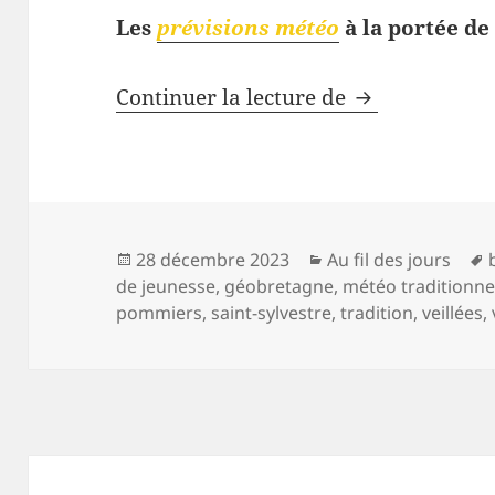
Les
prévisions météo
à la portée de
La
vieille Sem
Continuer la lecture de
Publié
Catégories
28 décembre 2023
Au fil des jours
le
de jeunesse
,
géobretagne
,
météo traditionne
pommiers
,
saint-sylvestre
,
tradition
,
veillées
,