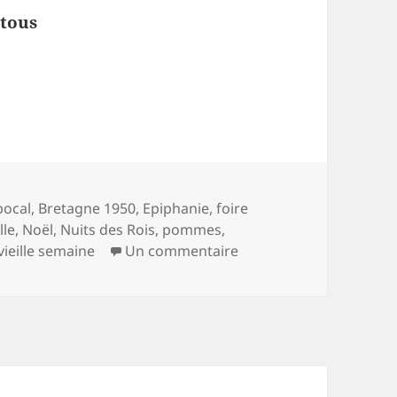
 tous
aine
Mots-
bocal
,
Bretagne 1950
,
Epiphanie
,
foire
clés
lle
,
Noël
,
Nuits des Rois
,
pommes
,
sur La
vieille Semaine
vieille semaine
Un commentaire