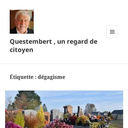
Questembert , un regard de
MENU
ET
citoyen
WIDGETS
Étiquette :
dégagisme