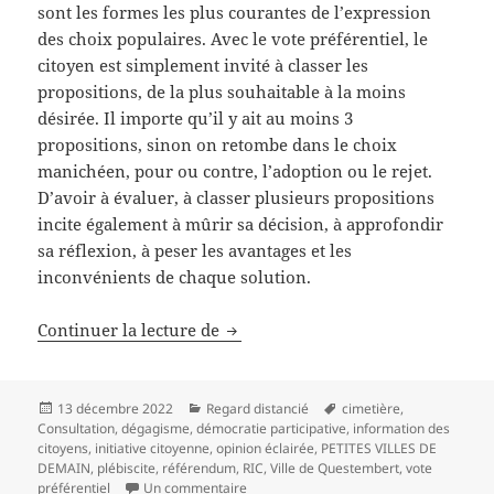
sont les formes les plus courantes de l’expression
des choix populaires. Avec le vote préférentiel, le
citoyen est simplement invité à classer les
propositions, de la plus souhaitable à la moins
désirée. Il importe qu’il y ait au moins 3
propositions, sinon on retombe dans le choix
manichéen, pour ou contre, l’adoption ou le rejet.
D’avoir à évaluer, à classer plusieurs propositions
incite également à mûrir sa décision, à approfondir
sa réflexion, à peser les avantages et les
inconvénients de chaque solution.
Consultation cimetière : un bel ex
Continuer la lecture de
Publié
Catégories
Mots-
13 décembre 2022
Regard distancié
cimetière
,
le
clés
Consultation
,
dégagisme
,
démocratie participative
,
information des
citoyens
,
initiative citoyenne
,
opinion éclairée
,
PETITES VILLES DE
DEMAIN
,
plébiscite
,
référendum
,
RIC
,
Ville de Questembert
,
vote
sur Consultation cimetière : un bel exer
préférentiel
Un commentaire