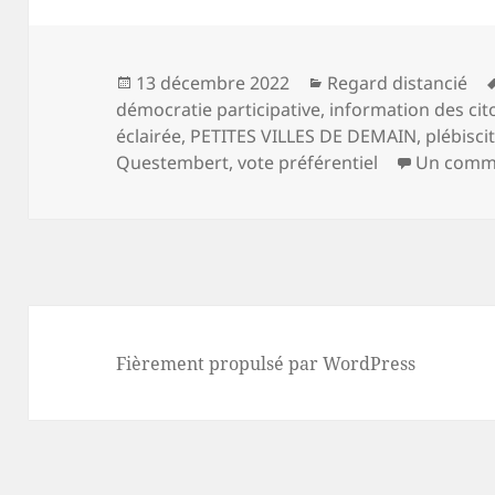
Publié
Catégories
13 décembre 2022
Regard distancié
le
démocratie participative
,
information des cit
éclairée
,
PETITES VILLES DE DEMAIN
,
plébisci
Questembert
,
vote préférentiel
Un comm
Fièrement propulsé par WordPress