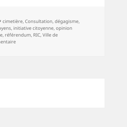
Mots-
cimetière
,
Consultation
,
dégagisme
,
clés
oyens
,
initiative citoyenne
,
opinion
te
,
référendum
,
RIC
,
Ville de
sur Consultation cimetière : un bel exercice de dém
entaire