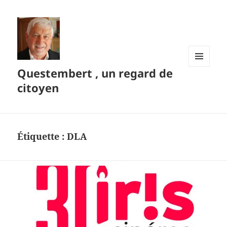
Questembert , un regard de
MENU
ET
citoyen
WIDGETS
Étiquette :
DLA