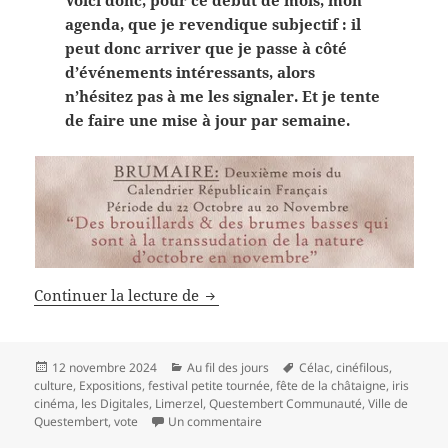
Voici donc, pour ce début de mois, mon
agenda, que je revendique subjectif : il
peut donc arriver que je passe à côté
d’événements intéressants, alors
n’hésitez pas à me les signaler. Et je tente
de faire une mise à jour par semaine.
Un agenda subjectif pour Brumair
Continuer la lecture de
Publié
Catégories
Mots-
12 novembre 2024
Au fil des jours
Célac
,
cinéfilous
,
le
clés
culture
,
Expositions
,
festival petite tournée
,
fête de la châtaigne
,
iris
cinéma
,
les Digitales
,
Limerzel
,
Questembert Communauté
,
Ville de
sur Un agenda subjectif pour Bru
Questembert
,
vote
Un commentaire