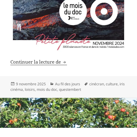
Le mois du doc à l’Iris
Continuer la lecture de
Publié
Catégories
Mots-
9 novembre 2025
Au fil des jours
cinécran
,
culture
,
iris
le
clés
cinéma
,
loisirs
,
mois du doc
,
questembert