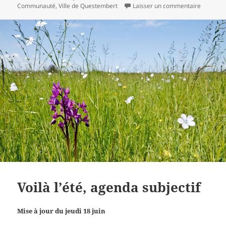
sur L’age
Communauté
,
Ville de Questembert
Laisser un commentaire
Voilà l’été, agenda subjectif
Mise à jour du jeudi 18 juin