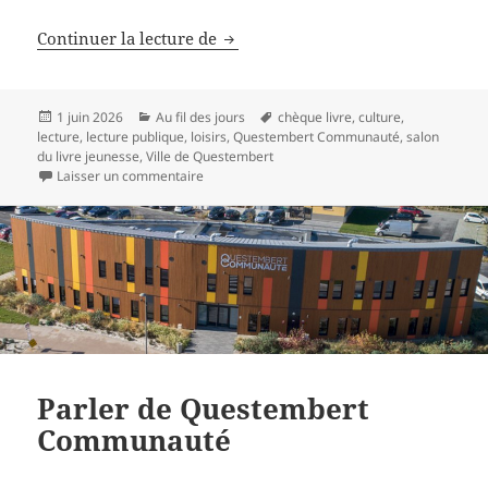
Des livres pour les enfants
Continuer la lecture de
Publié
Catégories
Mots-
1 juin 2026
Au fil des jours
chèque livre
,
culture
,
le
clés
lecture
,
lecture publique
,
loisirs
,
Questembert Communauté
,
salon
du livre jeunesse
,
Ville de Questembert
sur Des livres pour les enfants
Laisser un commentaire
Parler de Questembert
Communauté