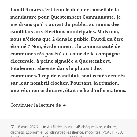
Lundi 9 mars s’est tenu le dernier conseil de la
mandature pour Questembert Communauté. Je
me disais qu’il y aurait du public, au moins des
candidats aux élections municipales. Mais non,
nous n’étions que 2 dans le public. Faut-il en être
étonné ? Non, évidemment : la communauté de
communes n’a pas été au cœur de la campagne
électorale, à peine signalée à Questembert,
totalement absente dans la plupart des
communes. Trop de candidats sont restés centrés
sur leur nombril clocher. Pourtant, la réunion,
une réunion ordinaire, était riche d’informations.
Parler de Questembert Communa
Continuer la lecture de
Publié
Catégories
Mots-
18 avril 2026
Au fil des jours
chèque livre
,
culture
,
le
clés
déchets
,
Économie
,
Loi climat et résiilience
,
mobilités
,
PCAET
,
PLU
,