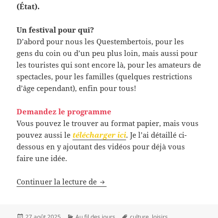
(État).
Un festival pour qui?
D’abord pour nous les Questembertois, pour les
gens du coin ou d’un peu plus loin, mais aussi pour
les touristes qui sont encore là, pour les amateurs de
spectacles, pour les familles (quelques restrictions
d’âge cependant), enfin pour tous!
Demandez le programme
Vous pouvez le trouver au format papier, mais vous
pouvez aussi le
télécharger ici
. Je l’ai détaillé ci-
dessous en y ajoutant des vidéos pour déjà vous
faire une idée.
Inopiné festival, vendredi, samed
Continuer la lecture de
Publié
Catégories
Mots-
27 août 2025
Au fil des jours
culture
,
loisirs
,