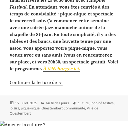
final arrivera les 29 et 30 août avec l’
Inopiné
Festival
. En attendant, vous êtes conviés à des
temps de convivialité : pique-nique et spectacle
le mercredi soir. Ça commence cette semaine
avec une soirée jazz manouche autour de la
chapelle de St-Jean. En toute simplicité, il y a des
tables et des bancs, une buvette tenue par une
assoc, vous apportez votre pique-nique, vous
venez avec ou sans amis (vous en rencontrerez
sur place, et vers 20h30, un spectacle gratuit. Voici
le programme.
À télécharger ici.
Le retour des pique-niques inopi
Continuer la lecture de
Publié
Catégories
Mots-
15 juillet 2025
Au fil des jours
culture
,
inopiné festival
,
le
clés
loisirs
,
pique-nique
,
Questembert Communauté
,
Ville de
Questembert