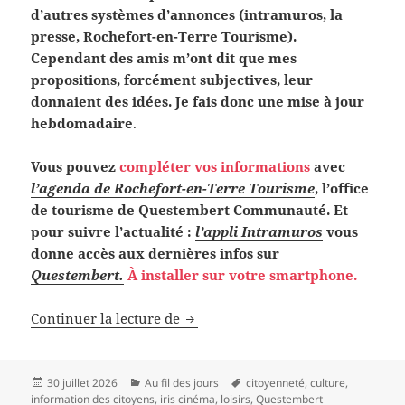
d’autres systèmes d’annonces (intramuros, la
presse, Rochefort-en-Terre Tourisme).
Cependant des amis m’ont dit que mes
propositions, forcément subjectives, leur
donnaient des idées. Je fais donc une mise à jour
hebdomadaire
.
Vous pouvez
compléter vos informations
avec
l’agenda de Rochefort-en-Terre Tourisme
, l’office
de tourisme de Questembert Communauté. Et
pour suivre l’actualité :
l’appli Intramuros
vous
donne accès aux dernières infos sur
Questembert.
À installer sur votre smartphone.
L’agenda subjectif de la semaine
Continuer la lecture de
Publié
Catégories
Mots-
30 juillet 2026
Au fil des jours
citoyenneté
,
culture
,
le
clés
information des citoyens
,
iris cinéma
,
loisirs
,
Questembert