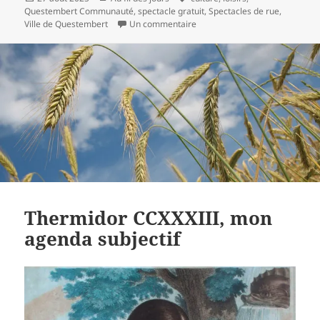
le
clés
Questembert Communauté
,
spectacle gratuit
,
Spectacles de rue
,
sur Inopiné festival, vendredi,
Ville de Questembert
Un commentaire
Thermidor CCXXXIII, mon
agenda subjectif