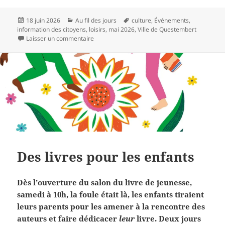
Publié
Catégories
Mots-
18 juin 2026
Au fil des jours
culture
,
Événements
,
le
clés
information des citoyens
,
loisirs
,
mai 2026
,
Ville de Questembert
sur Voilà l’été, agenda subjectif
Laisser un commentaire
Des livres pour les enfants
Dès l’ouverture du salon du livre de jeunesse,
samedi à 10h, la foule était là, les enfants tiraient
leurs parents pour les amener à la rencontre des
auteurs et faire dédicacer
leur
livre.
Deux jours