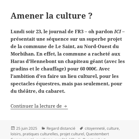
Amener la culture ?
Lundi soir 23, le journal de FR3 – oh pardon
ICI –
présentait une séquence sur un superbe projet
de la commune de Le Saint, au Nord-Ouest du
Morbihan. En effet, la commune a racheté aux
Haras d’Hennebont un chapiteau géant (avec les
gradins et le chauffage) pour 60 000€. Avec
l’ambition d’en faire un lieu culturel, pour les
spectacles équestres, mais pas seulement, pour
du théâtre, du cabaret.
Amener la culture ?
Continuer la lecture de
Publié
Catégories
Mots-
25 juin 2025
Regard distancié
citoyenneté
,
culture
,
le
clés
loisirs
,
pratiques culturelles
,
projet culturel
,
Questembert