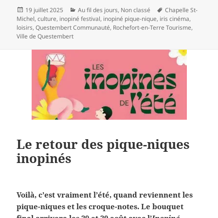
Publié
Catégories
Mots-
19 juillet 2025
Au fil des jours
,
Non classé
Chapelle St-
le
clés
Michel
,
culture
,
inopiné festival
,
inopiné pique-nique
,
iris cinéma
,
loisirs
,
Questembert Communauté
,
Rochefort-en-Terre Tourisme
,
Ville de Questembert
Le retour des pique-niques
inopinés
Voilà, c’est vraiment l’été, quand reviennent les
pique-niques et les croque-notes. Le bouquet