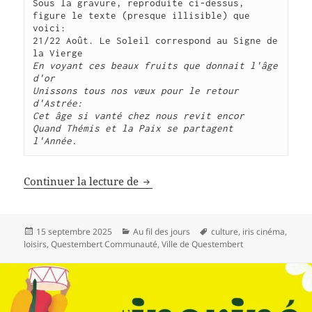
Sous la gravure, reproduite ci-dessus, 
figure le texte (presque illisible) que 
voici:
21/22 Août. Le Soleil correspond au Signe de 
la Vierge
En voyant ces beaux fruits que donnait l'âge 
d'or
Unissons tous nos vœux pour le retour 
d'Astrée:
Cet âge si vanté chez nous revit encor
Quand Thémis et la Paix se partagent 
l'Année.
Fructidor, agenda subjectif
Continuer la lecture de
Publié
Catégories
Mots-
15 septembre 2025
Au fil des jours
culture
,
iris cinéma
,
le
clés
loisirs
,
Questembert Communauté
,
Ville de Questembert