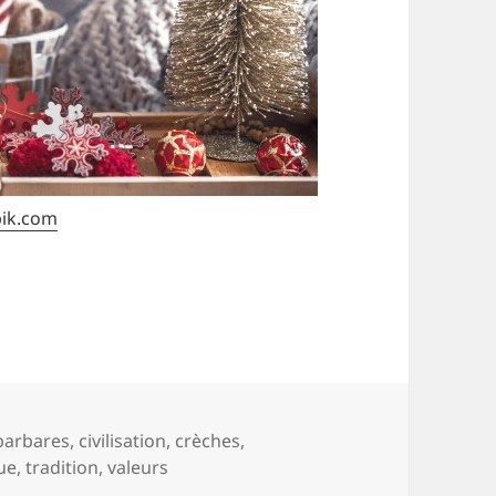
pik.com
us avez dit traditions ?
Mots-
barbares
,
civilisation
,
crèches
,
clés
ue
,
tradition
,
valeurs
t traditions ?