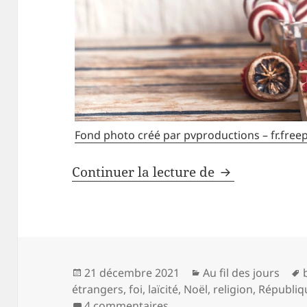
Fond photo créé par pvproductions – fr.free
Traditions, vo
Continuer la lecture de
Publié
Catégories
21 décembre 2021
Au fil des jours
le
étrangers
,
foi
,
laïcité
,
Noël
,
religion
,
Républiq
sur Traditions, vous avez di
4 commentaires