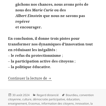
gâchons nos chances, nous avons près de
nous des
Marie Curie
ou des
Albert Einstein
que nous ne savons pas
repérer
et encourager.
En conclusion, il donne trois pistes pour
transformer nos dynamiques d’innovation tout
en réduisant les inégalités
:
–
le refus du protectionnisme
;
–
la participation active des citoyens
;
–
la politique éducative
.
Où habite Marie Curie?
Continuer la lecture de
Publié
Catégories
Mots-
30 août 2024
Regard distancié
Bourdieu
,
convention
le
clés
citoyenne
,
culture
,
démocratie participative
,
éducation
,
enseignement
,
Erasmus
,
information des citoyens
,
innovation
,
la