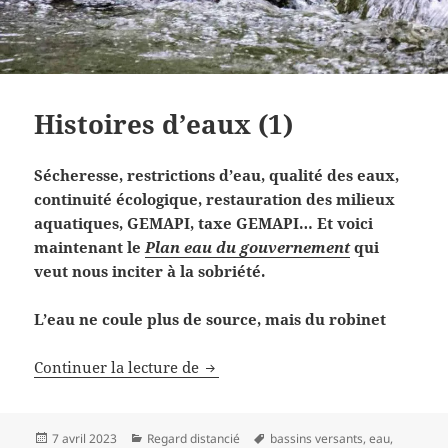
Histoires d’eaux (1)
Sécheresse, restrictions d’eau, qualité des eaux,
continuité écologique, restauration des milieux
aquatiques, GEMAPI, taxe GEMAPI… Et voici
maintenant le
Plan eau du gouvernement
qui
veut nous inciter à la sobriété.
L’eau ne coule plus de source, mais du robinet
Histoires d’eaux (1)
Continuer la lecture de
Publié
Catégories
Mots-
7 avril 2023
Regard distancié
bassins versants
,
eau
,