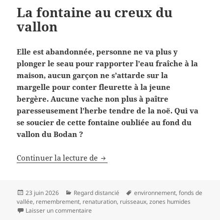
La fontaine au creux du
vallon
Elle est abandonnée, personne ne va plus y
plonger le seau pour rapporter l’eau fraîche à la
maison, aucun garçon ne s’attarde sur la
margelle pour conter fleurette à la jeune
bergère. Aucune vache non plus à paître
paresseusement l’herbe tendre de la noë. Qui va
se soucier de cette fontaine oubliée au fond du
vallon du Bodan ?
La fontaine au creux du vallon
Continuer la lecture de
Publié
Catégories
Mots-
23 juin 2026
Regard distancié
environnement
,
fonds de
le
clés
vallée
,
remembrement
,
renaturation
,
ruisseaux
,
zones humides
sur La fontaine au creux du vallon
Laisser un commentaire