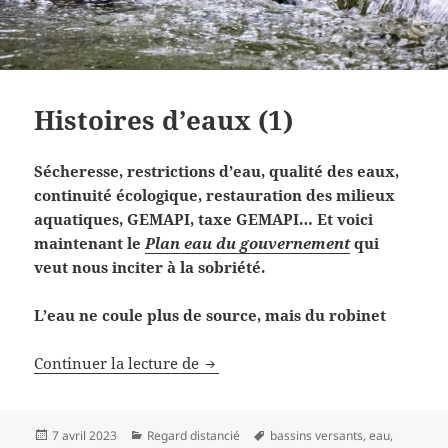
Histoires d’eaux (1)
Sécheresse, restrictions d’eau, qualité des eaux,
continuité écologique, restauration des milieux
aquatiques, GEMAPI, taxe GEMAPI… Et voici
maintenant le
Plan eau du gouvernement
qui
veut nous inciter à la sobriété.
L’eau ne coule plus de source, mais du robinet
Histoires d’eaux (1)
Continuer la lecture de
Publié
Catégories
Mots-
7 avril 2023
Regard distancié
bassins versants
,
eau
,