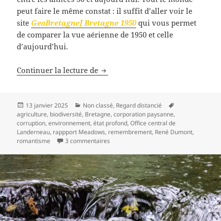
peut faire le même constat : il suffit d’aller voir le
site
GeoBretagne] Bretagne 1950
qui vous permet
de comparer la vue aérienne de 1950 et celle
d’aujourd’hui.
Des champs de bataille
Continuer la lecture de
Publié
Catégories
Mots-
13 janvier 2025
Non classé
,
Regard distancié
le
clés
agriculture
,
biodiversité
,
Bretagne
,
corporation paysanne
,
corruption
,
environnement
,
état profond
,
Office central de
Landerneau
,
rappport Meadows
,
remembrement
,
René Dumont
,
sur Des champs de bataille
romantisme
3 commentaires