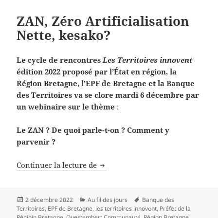
ZAN, Zéro Artificialisation
Nette, kesako?
Le cycle de rencontres
Les Territoires innovent
édition 2022 proposé par l’État en région, la
Région Bretagne, l’EPF de Bretagne et la Banque
des Territoires va se clore mardi 6 décembre par
un webinaire sur le thème
:
Le ZAN ? De quoi parle-t-on ? Comment y
parvenir ?
ZAN, Zéro Artificialisation Nette,
Continuer la lecture de
Publié
Catégories
Mots-
2 décembre 2022
Au fil des jours
Banque des
le
clés
Territoires
,
EPF de Bretagne
,
les territoires innovent
,
Préfet de la
Régioin Bretagne
,
Questembert Communauté
,
Région Bretagne
,