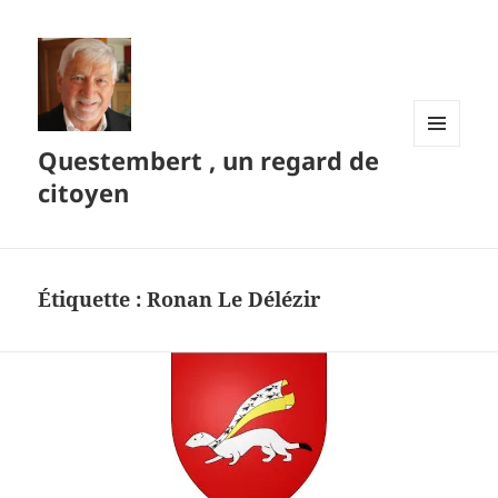
Questembert , un regard de
MENU
ET
citoyen
WIDGETS
Étiquette :
Ronan Le Délézir