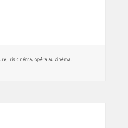
 cinéma
s-
ure
,
iris cinéma
,
opéra au cinéma
,
ur
L’or du Rhin
au cinéma