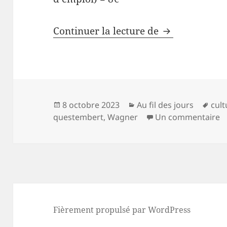
L’or du Rhin
au
Continuer la lecture de
Publié
Catégories
Mot
8 octobre 2023
Au fil des jours
cult
le
clés
s
questembert
,
Wagner
Un commentaire
Fièrement propulsé par WordPress