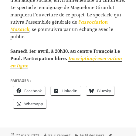
thématique sociale, environnementale ou culturelle.
Le spectacle témoignage de Maguelone Girardot
marquera l’ouverture de ce projet. Le spectacle qui
suivra l’assemblée générale de
l’association
Mozaïck
, se poursuivra par un échange avec le
public.
Samedi 1er avril, à 20h30, au centre François Le
Poul. Participation libre.
Inscription/réservation
en ligne
PARTAGER :
Facebook
LinkedIn
Bluesky
WhatsApp
Publié
Auteur
Catégories
Mots-
27 mars 2023
Paul Paboeuf
Au fil des jours