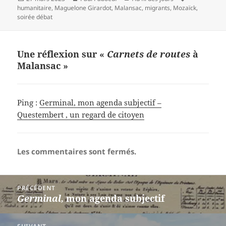
le
clés
humanitaire
,
Maguelone Girardot
,
Malansac
,
migrants
,
Mozaïck
,
soirée débat
Une réflexion sur «
Carnets de routes
à
Malansac »
Ping :
Germinal, mon agenda subjectif –
Questembert , un regard de citoyen
Les commentaires sont fermés.
Navigation
PRÉCÉDENT
de
Germinal,
mon agenda subjectif
Article
l’article
précédent :