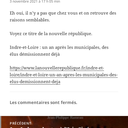
3 novembre 2021 à 17 h 05 min
Eh oui, il n’y a pas que chez vous et on retrouve des
raisons semblables.
Voyez ce titre de la nouvelle république.
Indre-et-Loire : un an après les municipales, des
élus démissionnent déjà
https://www.lanouvellerepublique.fr/indre-et-
loire/indre-et-loire-un-an-apres-les-municipales-des-
elus-demissionnent-deja
Les commentaires sont fermés.
Navigation
PRÉCÉDENT
de