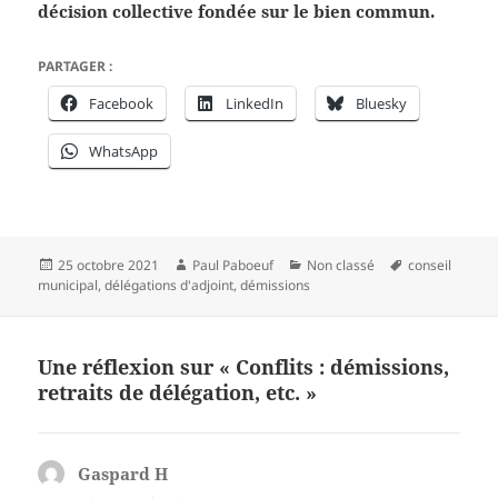
décision collective fondée sur le bien commun.
PARTAGER :
Facebook
LinkedIn
Bluesky
WhatsApp
Publié
Auteur
Catégories
Mots-
25 octobre 2021
Paul Paboeuf
Non classé
conseil
le
clés
municipal
,
délégations d'adjoint
,
démissions
Une réflexion sur « Conflits : démissions,
retraits de délégation, etc. »
Gaspard H
dit :