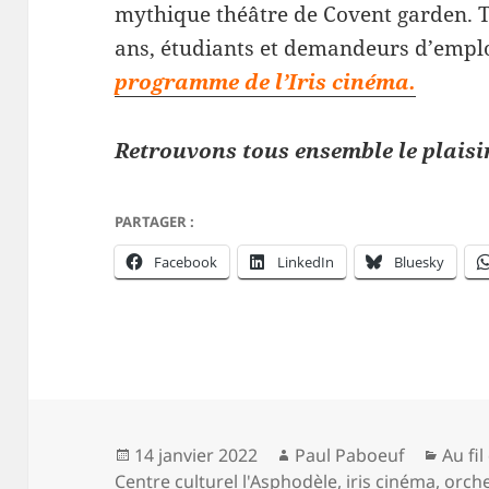
mythique théâtre de Covent garden. Tar
ans, étudiants et demandeurs d’emploi
programme de l’Iris cinéma.
Retrouvons tous ensemble le plaisir
PARTAGER :
Facebook
LinkedIn
Bluesky
Publié
Auteur
Catég
14 janvier 2022
Paul Paboeuf
Au fil
le
Centre culturel l'Asphodèle
,
iris cinéma
,
orch