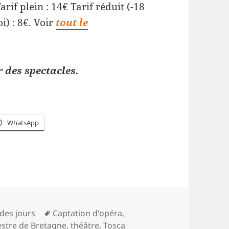
if plein : 14€ Tarif réduit (-18
) : 8€. Voir
tout le
 des spectacles.
WhatsApp
ories
Mots-
 des jours
Captation d'opéra
,
clés
estre de Bretagne
,
théâtre
,
Tosca