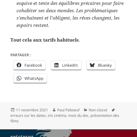
esquive et tente des équilibres précaires pour faire
cohabiter ses deux mondes. Les problématiques
s’enchaînent et l’obligent, les rêves changent, les
espoirs restent.
Tout cela aux tarifs habituels
.
PARTAGER :
Facebook
LinkedIn
Bluesky
WhatsApp
Publié
Auteur
Catégories
Mots-
11 novembre 2021
Paul Paboeuf
Non classé
le
clés
erreurs sur les dates
,
iris cinéma
,
mois du doc
,
présentation des
films
Navigation