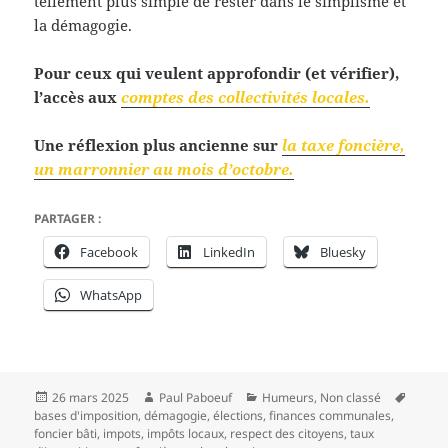
tellement plus simple de rester dans le simplisme et
la démagogie.
Pour ceux qui veulent approfondir (et vérifier),
l’accès aux
comptes des collectivités locales.
Une réflexion plus ancienne sur
la taxe foncière,
un marronnier au mois d’octobre.
PARTAGER :
Facebook
LinkedIn
Bluesky
WhatsApp
Publié
Auteur
Catégories
Mots-
26 mars 2025
Paul Paboeuf
Humeurs
,
Non classé
le
clés
bases d'imposition
,
démagogie
,
élections
,
finances communales
,
foncier bâti
,
impots
,
impôts locaux
,
respect des citoyens
,
taux