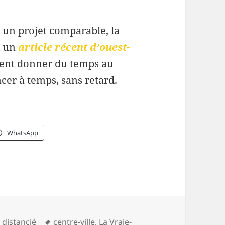
un projet comparable, la
i un
article récent d’ouest-
iment donner du temps au
er à temps, sans retard.
WhatsApp
ries
Mots-
 distancié
centre-ville
,
La Vraie-