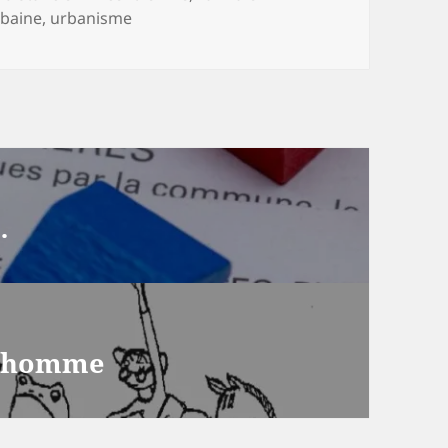
clés
rbaine
,
urbanisme
…
ne homme