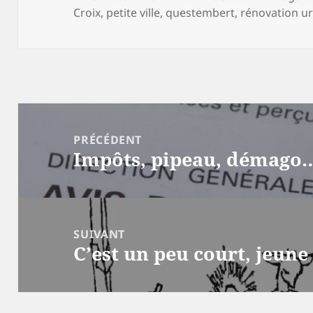
le
Croix
,
petite ville
,
questembert
,
rénovation u
Navigation
de
PRÉCÉDENT
Impôts, pipeau, démago
l’article
Article
précédent :
SUIVANT
C’est un peu court, jeu
Article
suivant :