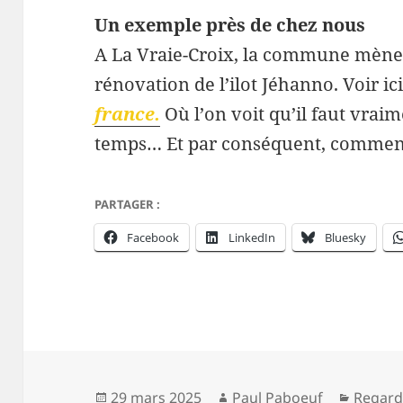
Un exemple près de chez nous
A La Vraie-Croix, la commune mène 
rénovation de l’ilot Jéhanno. Voir ic
france.
Où l’on voit qu’il faut vra
temps… Et par conséquent, commenc
PARTAGER :
Facebook
LinkedIn
Bluesky
Publié
Auteur
Catégo
29 mars 2025
Paul Paboeuf
Regard