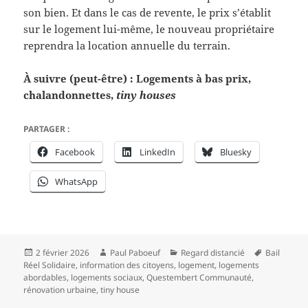
son bien. Et dans le cas de revente, le prix s’établit
sur le logement lui-même, le nouveau propriétaire
reprendra la location annuelle du terrain.
À suivre (peut-être) : Logements à bas prix,
chalandonnettes,
tiny houses
PARTAGER :
Facebook
LinkedIn
Bluesky
WhatsApp
Publié
Auteur
Catégories
Mots-
2 février 2026
Paul Paboeuf
Regard distancié
Bail
le
clés
Réel Solidaire
,
information des citoyens
,
logement
,
logements
abordables
,
logements sociaux
,
Questembert Communauté
,
rénovation urbaine
,
tiny house