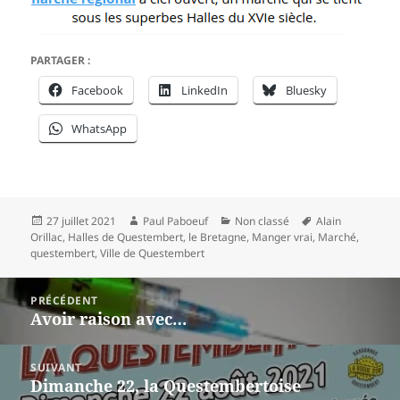
PARTAGER :
Facebook
LinkedIn
Bluesky
WhatsApp
Publié
Auteur
Catégories
Mots-
27 juillet 2021
Paul Paboeuf
Non classé
Alain
le
clés
Orillac
,
Halles de Questembert
,
le Bretagne
,
Manger vrai
,
Marché
,
questembert
,
Ville de Questembert
Navigation
PRÉCÉDENT
de
Avoir raison avec…
Article
l’article
précédent :
SUIVANT
Dimanche 22, la Questembertoise
Article