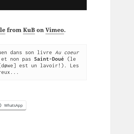
le
from
KuB
on
Vimeo
.
uen dans son livre 
Au coeur 
 et non pas 
Saint-Doué
 (le 
døwe] est un lavoir!). Les 
reux...
WhatsApp