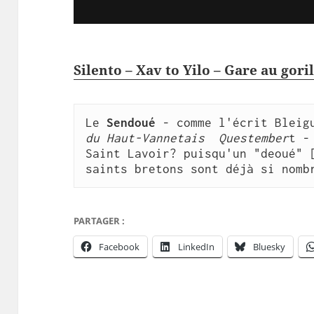
Silento – Xav to Yilo – Gare au goril
Le 
Sendoué 
- comme l'écrit Bleig
du Haut-Vannetais  Questember
t -
Saint Lavoir? puisqu'un "deoué" [
saints bretons sont déjà si nomb
PARTAGER :
Facebook
LinkedIn
Bluesky