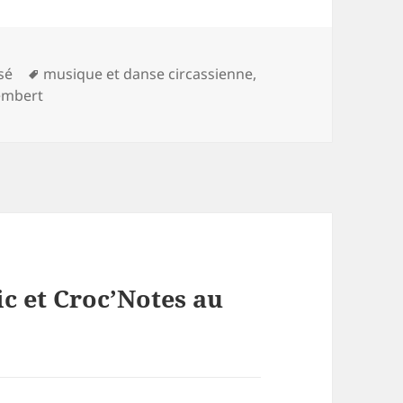
es
Mots-
sé
musique et danse circassienne
,
clés
tembert
ic et Croc’Notes au