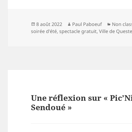
Publié
Auteur
Catégori
8 août 2022
Paul Paboeuf
Non clas
le
soirée d'été
,
spectacle gratuit
,
Ville de Ques
Une réflexion sur « Pic’N
Sendoué »