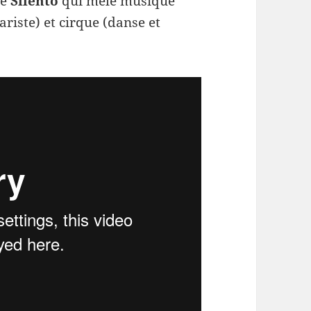
le
Silento
qui mêle musique
riste) et cirque (danse et