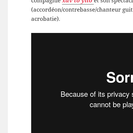
compagnie
xav to yilo
et son spectac
(accordéon/contrebasse/chanteur guita
acrobatie).