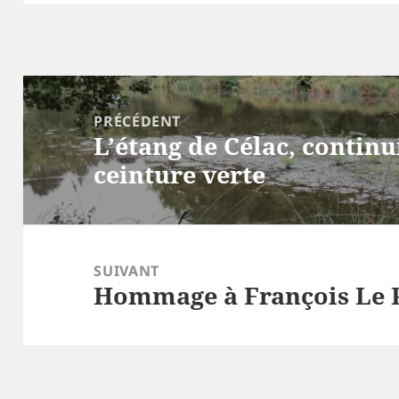
Navigation
de
PRÉCÉDENT
L’étang de Célac, continu
l’article
Article
ceinture verte
précédent :
SUIVANT
Hommage à François Le 
Article
suivant :