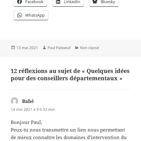
Facebook
LinkedIn
Bluesky
WhatsApp
Publié
Auteur
Catégories
13 mai 2021
Paul Paboeuf
Non classé
le
12 réflexions au sujet de « Quelques idées
pour des conseillers départementaux »
Babé
dit :
14 mai 2021 à 9 h 33 min
Bonjour Paul,
Peux-tu nous transmettre un lien nous permettant
de mieux connaître les domaines d’intervention du