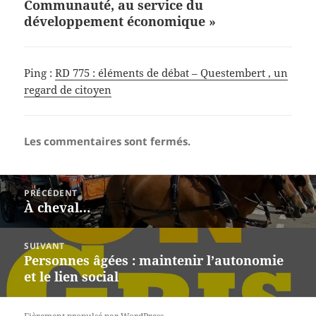
Communauté, au service du
développement économique »
Ping :
RD 775 : éléments de débat – Questembert , un
regard de citoyen
Les commentaires sont fermés.
Navigation
PRÉCÉDENT
de
À cheval…
Article
l’article
précédent :
SUIVANT
Personnes âgées : maintenir l’autonomie
Article
et le lien social
suivant :