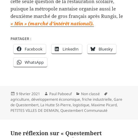
cette seule question de la restauration scolaire,
puisque la métropole nantaise organise aussi le
deuxième marché de gros français après Rungis, le
« Min » (marché d’intérêt national).
PARTAGER :
Facebook
LinkedIn
Bluesky
WhatsApp
Publié
Auteur
Catégories
Mots-
9 février 2021
Paul Paboeuf
Non classé
le
clés
agriculture
,
développement économique
,
friche industrielle
,
Gare
de Questembert
,
La Hutte St-Pierre
,
logistique
,
Maxime Picard
,
PETITES VILLES DE DEMAIN
,
Questembert Communauté
Une réflexion sur « Questembert