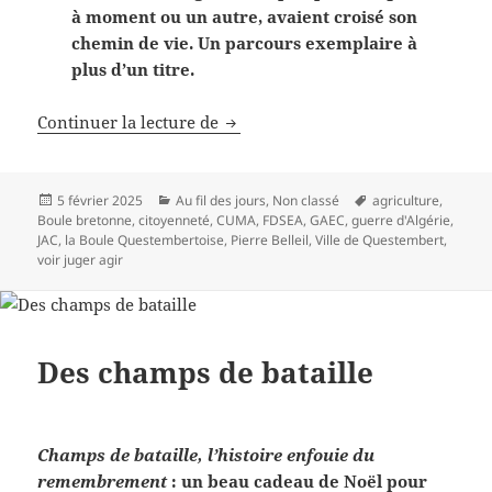
à moment ou un autre, avaient croisé son
chemin de vie. Un parcours exemplaire à
plus d’un titre.
Se souvenir de Pierre Belleil
Continuer la lecture de
Publié
Catégories
Mots-
5 février 2025
Au fil des jours
,
Non classé
agriculture
,
le
clés
Boule bretonne
,
citoyenneté
,
CUMA
,
FDSEA
,
GAEC
,
guerre d'Algérie
,
JAC
,
la Boule Questembertoise
,
Pierre Belleil
,
Ville de Questembert
,
voir juger agir
Des champs de bataille
Champs de bataille, l’histoire enfouie du
remembrement
: un beau cadeau de Noël pour