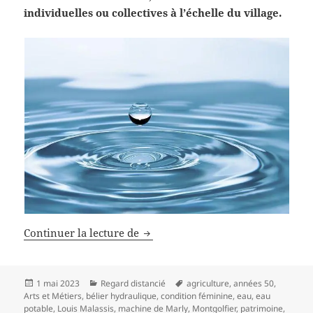
individuelles ou collectives à l’échelle du village.
L’eau à la maison (Histoires d’eau
Continuer la lecture de
Publié
Catégories
Mots-
1 mai 2023
Regard distancié
agriculture
,
années 50
,
le
clés
Arts et Métiers
,
bélier hydraulique
,
condition féminine
,
eau
,
eau
potable
,
Louis Malassis
,
machine de Marly
,
Montgolfier
,
patrimoine
,