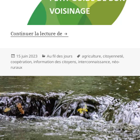
La campagne, lieu de vie, de travail
Continuer la lecture de
Publié
Catégories
Mots-
15 juin 2023
Au fil des jours
agriculture
,
citoyenneté
,
le
clés
coopération
,
information des citoyens
,
interconnaissance
,
néo-
ruraux