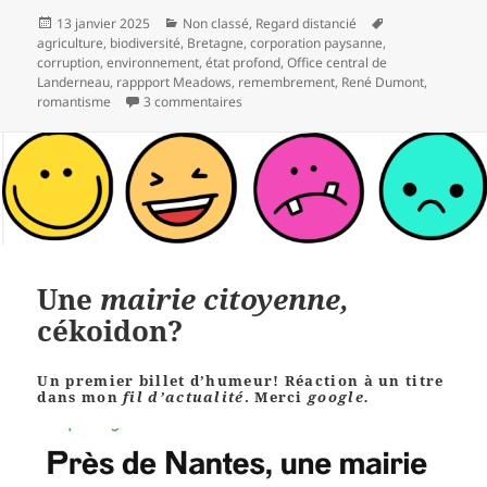
Publié
Catégories
Mots-
13 janvier 2025
Non classé
,
Regard distancié
le
clés
agriculture
,
biodiversité
,
Bretagne
,
corporation paysanne
,
corruption
,
environnement
,
état profond
,
Office central de
Landerneau
,
rappport Meadows
,
remembrement
,
René Dumont
,
sur Des champs de bataille
romantisme
3 commentaires
Une
mairie citoyenne,
cékoidon?
Un premier billet d’humeur! Réaction à un titre
dans mon
fil d’actualité
. Merci
google.