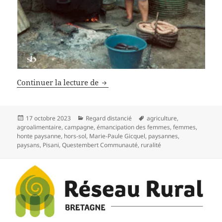
Elles ont changé le monde!
Continuer la lecture de
Publié
Catégories
Mots-
17 octobre 2023
Regard distancié
agriculture
,
le
clés
agroalimentaire
,
campagne
,
émancipation des femmes
,
femmes
,
honte paysanne
,
hors-sol
,
Marie-Paule Gicquel
,
paysannes
,
paysans
,
Pisani
,
Questembert Communauté
,
ruralité