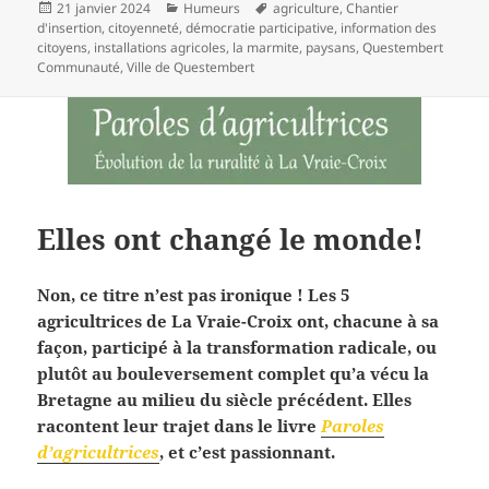
Publié
Catégories
Mots-
21 janvier 2024
Humeurs
agriculture
,
Chantier
le
clés
d'insertion
,
citoyenneté
,
démocratie participative
,
information des
citoyens
,
installations agricoles
,
la marmite
,
paysans
,
Questembert
Communauté
,
Ville de Questembert
Elles ont changé le monde!
Non, ce titre n’est pas ironique ! Les 5
agricultrices de La Vraie-Croix ont, chacune à sa
façon, participé à la transformation radicale, ou
plutôt au bouleversement complet qu’a vécu la
Bretagne au milieu du siècle précédent. Elles
racontent leur trajet dans le livre
Paroles
d’agricultrices
, et c’est passionnant.