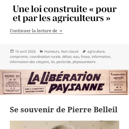
Qui fait la loi ?
Continuer la lecture de
Publié
Catégories
Mots-
16 avril 2026
Humeurs
,
Non classé
agriculture
,
le
clés
compromis
,
coordination rurale
,
débat
,
eau
,
fnsea
,
information
,
information des citoyens
,
loi
,
pesticide
,
phytosanitaire
Se souvenir de Pierre Belleil