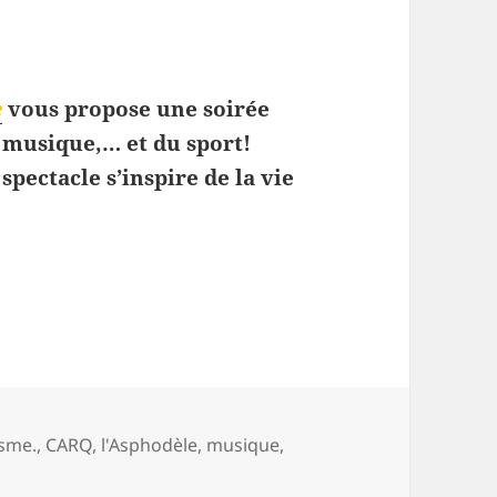
e
vous propose une soirée
a musique,… et du sport!
spectacle s’inspire de la vie
 musical sportif à l’Asphodèle
isme.
,
CARQ
,
l'Asphodèle
,
musique
,
sur
Courir,
théâtre musical sportif à l’Asphodèle