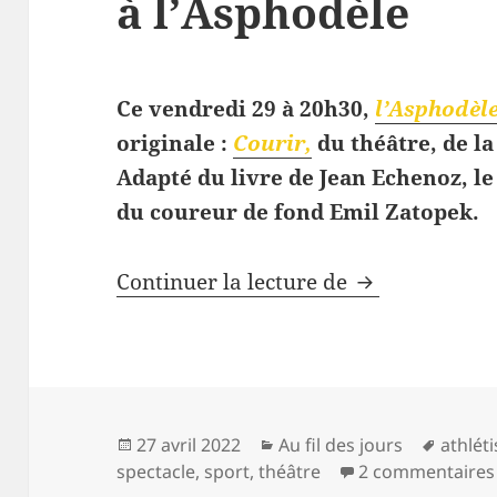
à l’Asphodèle
Ce vendredi 29 à 20h30,
l’Asphodèl
originale :
Courir,
du théâtre, de l
Adapté du livre de Jean Echenoz, le 
du coureur de fond Emil Zatopek.
Courir,
théâtre
Continuer la lecture de
Publié
Catégories
Mots-
27 avril 2022
Au fil des jours
athlét
le
clés
spectacle
,
sport
,
théâtre
2 commentaires