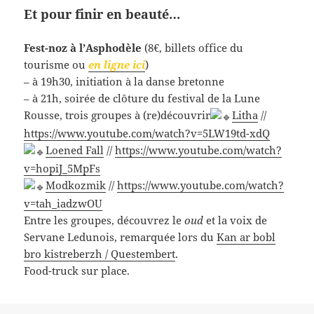
Et pour finir en beauté…
Fest-noz à l’Asphodèle
(8€, billets office du
tourisme ou
en ligne ici
)
– à 19h30, initiation à la danse bretonne
– à 21h, soirée de clôture du festival de la Lune
Rousse, trois groupes à (re)découvrir
Litha
//
https://www.youtube.com/watch?v=5LW19td-xdQ
Loened Fall
//
https://www.youtube.com/watch?
v=hopiJ_5MpFs
Modkozmik
//
https://www.youtube.com/watch?
v=tah_iadzwOU
Entre les groupes, découvrez le
oud
et la voix de
Servane Ledunois, remarquée lors du
Kan ar bobl
bro kistreberzh / Questembert
.
Food-truck sur place.