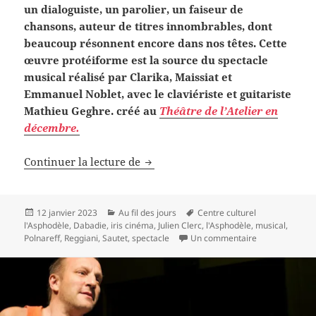
un dialoguiste, un parolier, un faiseur de
chansons, auteur de titres innombrables, dont
beaucoup résonnent encore dans nos têtes. Cette
œuvre protéiforme est la source du spectacle
musical réalisé par Clarika, Maissiat et
Emmanuel Noblet, avec le claviériste et guitariste
Mathieu Geghre. créé au
Théâtre de l’Atelier en
décembre.
À l’Asphodèle,
Dabadie, les choses 
Continuer la lecture de
Publié
Catégories
Mots-
12 janvier 2023
Au fil des jours
Centre culturel
le
clés
l'Asphodèle
,
Dabadie
,
iris cinéma
,
Julien Clerc
,
l'Asphodèle
,
musical
,
sur À l’Asphodè
Polnareff
,
Reggiani
,
Sautet
,
spectacle
Un commentaire