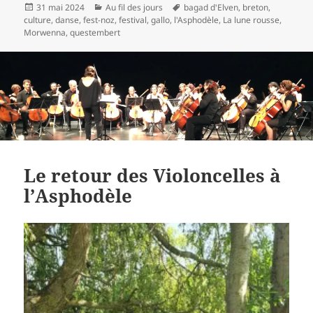
Publié
Catégories
Mots-
31 mai 2024
Au fil des jours
bagad d'Elven
,
breton
,
le
clés
culture
,
danse
,
fest-noz
,
festival
,
gallo
,
l'Asphodèle
,
La lune rousse
,
Morwenna
,
questembert
Le retour des Violoncelles à
l’Asphodèle