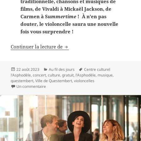
traditionnelle, chansons et musiques de
films, de Vivaldi à Mickaël Jackson, de
Carmen à S
ummertime
! À n’en pas
douter, le violoncelle saura une nouvelle
fois vous surprendre !
Le retour des Violoncelles à l’Asp
Continuer la lecture de
Publié
Catégories
Mots-
22 août 2023
Au fil des jours
Centre culturel
le
clés
l'Asphodèle
,
concert
,
culture
,
gratuit
,
l'Asphodèle
,
musique
,
questembert
,
Ville de Questembert
,
violoncelles
sur Le retour des Violoncelles à l’Asphodèle
Un commentaire