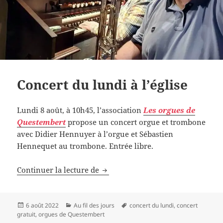
Concert du lundi à l’église
Lundi 8 août, à 10h45, l’association
Les orgues de
Questembert
propose un concert orgue et trombone
avec Didier Hennuyer à l’orgue et Sébastien
Hennequet au trombone. Entrée libre.
Concert du lundi à l’église
Continuer la lecture de
Publié
Catégories
Mots-
6 août 2022
Au fil des jours
concert du lundi
,
concert
le
clés
gratuit
,
orgues de Questembert