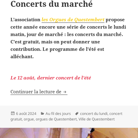
Concerts du marché
L’association
les Orgues de Questembert
propose
cette année encore une série de concerts le lundi
matin, jour de marché : les concerts du marché.
C’est gratuit, mais on peut donner une
contribution. Le programme de l’été est
alléchant.
Le 12 août, dernier concert de l’été
Concerts du marché
Continuer la lecture de
Publié
Catégories
Mots-
6 août 2024
Au fil des jours
concert du lundi
,
concert
le
clés
gratuit
,
orgue
,
orgues de Questembert
,
Ville de Questembert