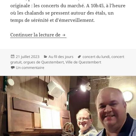
originale : les concerts du marché. A 10h45, à l’heure
où les chalands se pressent autour des étals, un
temps de sérénité et d’émerveillement.
Les concerts du marché
Continuer la lecture de
Publié
Catégories
Mots-
21 juillet 2023
Au fil des jours
concert du lundi
,
concert
le
clés
gratuit
,
orgues de Questembert
,
Ville de Questembert
sur Les concerts du marché
Un commentaire