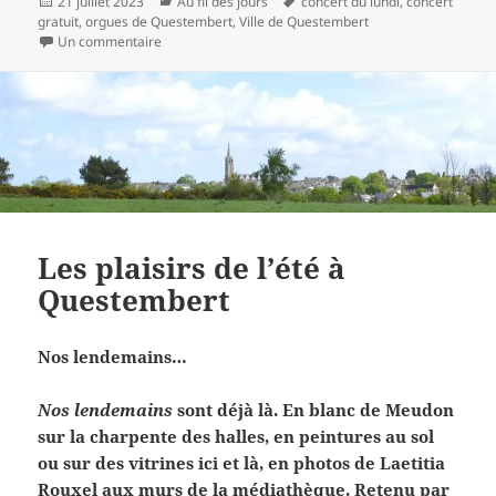
Publié
Catégories
Mots-
21 juillet 2023
Au fil des jours
concert du lundi
,
concert
le
clés
gratuit
,
orgues de Questembert
,
Ville de Questembert
sur Les concerts du marché
Un commentaire
Les plaisirs de l’été à
Questembert
Nos lendemains…
Nos lendemains
sont déjà là. En blanc de Meudon
sur la charpente des halles, en peintures au sol
ou sur des vitrines ici et là, en photos de Laetitia
Rouxel aux murs de la médiathèque. Retenu par