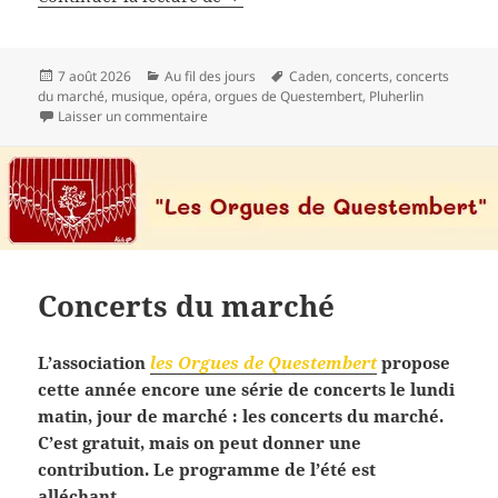
Publié
Catégories
Mots-
7 août 2026
Au fil des jours
Caden
,
concerts
,
concerts
le
clés
du marché
,
musique
,
opéra
,
orgues de Questembert
,
Pluherlin
sur Les concerts du marché
Laisser un commentaire
Concerts du marché
L’association
les Orgues de Questembert
propose
cette année encore une série de concerts le lundi
matin, jour de marché : les concerts du marché.
C’est gratuit, mais on peut donner une
contribution. Le programme de l’été est
alléchant.