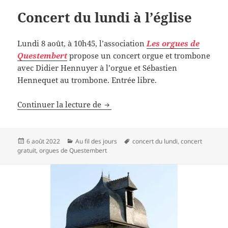
Concert du lundi à l’église
Lundi 8 août, à 10h45, l’association
Les orgues de
Questembert
propose un concert orgue et trombone
avec Didier Hennuyer à l’orgue et Sébastien
Hennequet au trombone. Entrée libre.
Concert du lundi à l’église
Continuer la lecture de
Publié
Catégories
Mots-
6 août 2022
Au fil des jours
concert du lundi
,
concert
le
clés
gratuit
,
orgues de Questembert