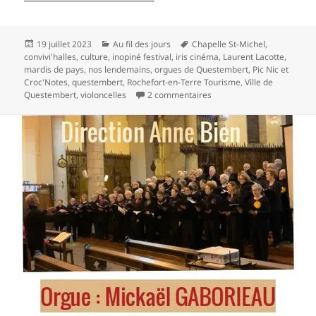
Publié
Catégories
Mots-
19 juillet 2023
Au fil des jours
Chapelle St-Michel
,
le
clés
convivi'halles
,
culture
,
inopiné festival
,
iris cinéma
,
Laurent Lacotte
,
mardis de pays
,
nos lendemains
,
orgues de Questembert
,
Pic Nic et
Croc'Notes
,
questembert
,
Rochefort-en-Terre Tourisme
,
Ville de
sur Les plaisirs de l’été à
Questembert
,
violoncelles
2 commentaires