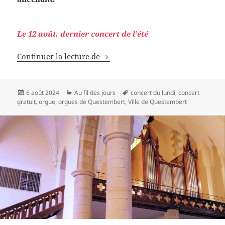
Le 12 août, dernier concert de l’été
Concerts du marché
Continuer la lecture de
Publié
Catégories
Mots-
6 août 2024
Au fil des jours
concert du lundi
,
concert
le
clés
gratuit
,
orgue
,
orgues de Questembert
,
Ville de Questembert