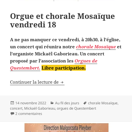
Orgue et chorale Mosaïque
vendredi 18
A ne pas manquer ce vendredi, à 20h30, à l’église,
un concert qui réunira notre
chorale Mosaïque
et
l’organiste Mickaël Gaborieau. Un concert
proposé par l’association les
Orgues de
Questembert.
Libre participation.
Orgue et chorale Mosaïque vendre
Continuer la lecture de
Publié
Catégories
Mots-
14 novembre 2022
Au fil des jours
chorale Mosaïque
,
le
clés
concert
,
Mickaël Gaborieau
,
orgues de Questembert
sur Orgue et chorale Mosaïque vendredi 18
2 commentaires