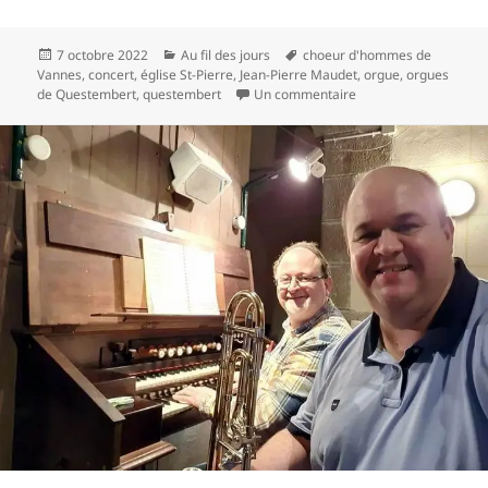
Publié
Catégories
Mots-
7 octobre 2022
Au fil des jours
choeur d'hommes de
le
clés
Vannes
,
concert
,
église St-Pierre
,
Jean-Pierre Maudet
,
orgue
,
orgues
sur Le Choeur d’homme
de Questembert
,
questembert
Un commentaire