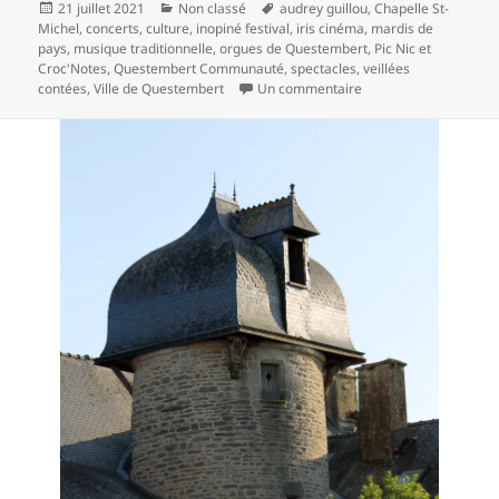
Publié
Catégories
Mots-
21 juillet 2021
Non classé
audrey guillou
,
Chapelle St-
le
clés
Michel
,
concerts
,
culture
,
inopiné festival
,
iris cinéma
,
mardis de
pays
,
musique traditionnelle
,
orgues de Questembert
,
Pic Nic et
Croc'Notes
,
Questembert Communauté
,
spectacles
,
veillées
sur Plaisirs d’été à Q
contées
,
Ville de Questembert
Un commentaire