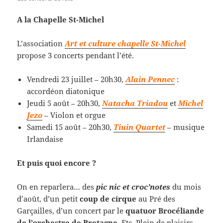
A la Chapelle St-Michel
L’association
Art et culture chapelle St-Michel
propose 3 concerts pendant l’été.
Vendredi 23 juillet – 20h30,
Alain Pennec
:
accordéon diatonique
Jeudi 5 août – 20h30,
Natacha Triadou
et
Michel
Jezo
– Violon et orgue
Samedi 15 août – 20h30,
Tiuin Quartet
– musique
Irlandaise
Et puis quoi encore ?
On en reparlera… des
pic nic et croc’notes
du mois
d’août, d’un petit
coup de cirque
au Pré des
Garçailles, d’un concert par le
quatuor Brocéliande
de l’orchestre de Bretagne.
Etc. Plein de plaisirs