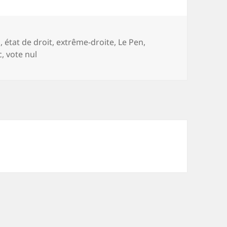
n
,
état de droit
,
extrême-droite
,
Le Pen
,
c
,
vote nul