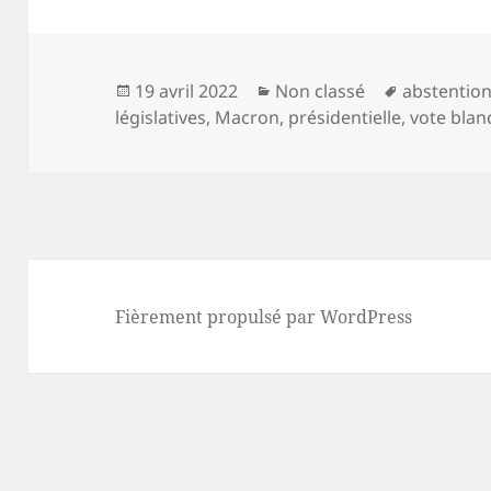
Publié
Catégories
Mots-
19 avril 2022
Non classé
abstentio
le
clés
législatives
,
Macron
,
présidentielle
,
vote blan
Fièrement propulsé par WordPress