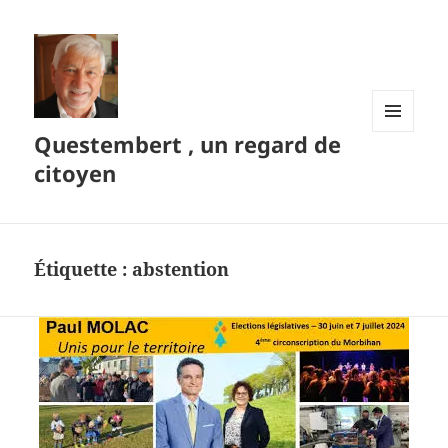
Questembert , un regard de
MENU
ET
citoyen
WIDGETS
Étiquette :
abstention