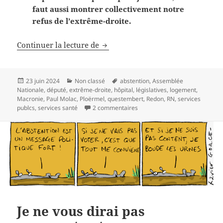
faut aussi montrer collectivement notre
refus de l’extrême-droite.
Quand on a un bon député…
Continuer la lecture de
Publié
Catégories
Mots-
23 juin 2024
Non classé
abstention
,
Assemblée
le
clés
Nationale
,
député
,
extrême-droite
,
hôpital
,
législatives
,
logement
,
Macronie
,
Paul Molac
,
Ploërmel
,
questembert
,
Redon
,
RN
,
services
sur Quand on a un bon député
publcs
,
services santé
2 commentaires
Je ne vous dirai pas