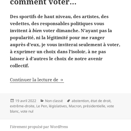
comment voter…
Des sportifs de haut niveau, des artistes, des
vedettes, des responsables politiques vous
invitent à
bien
voter dimanche. N’ayant pas la
popularité, ni la légitimité pour me ranger
auprès d’eux, je vous inviterai seulement à voter,
à exprimer un choix dans l’isoloir, à ne pas
laisser à d’autres le choix de notre avenir
collectif.
Je ne vous dirai pas comment vot
Continuer la lecture de
Publié
Catégories
Mots-
19 avril 2022
Non classé
abstention
,
état de droit
,
le
clés
extrême-droite
,
Le Pen
,
législatives
,
Macron
,
présidentielle
,
vote
blanc
,
vote nul
Fièrement propulsé par WordPress