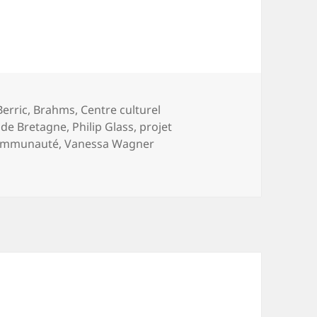
r en concert à Berric
Mots-
Berric
,
Brahms
,
Centre culturel
clés
 de Bretagne
,
Philip Glass
,
projet
ommunauté
,
Vanessa Wagner
ncert à Berric