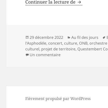
Vanessa Wagne
Continuer la lecture de
Publié
Catégories
29 décembre 2022
Au fil des jours
le
l'Asphodèle
,
concert
,
culture
,
ONB
,
orchestre
culturel
,
projet de territoire
,
Questembert C
sur Vanessa Wagner en co
Un commentaire
Fièrement propulsé par WordPress