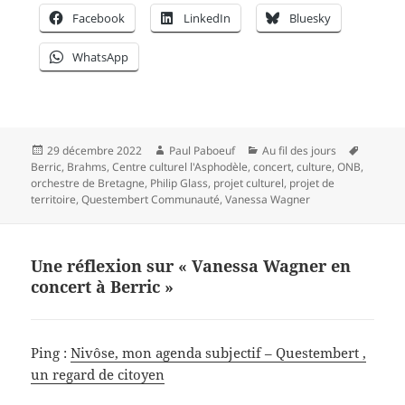
Facebook
LinkedIn
Bluesky
WhatsApp
Publié
Auteur
Catégories
Mots-
29 décembre 2022
Paul Paboeuf
Au fil des jours
le
clés
Berric
,
Brahms
,
Centre culturel l'Asphodèle
,
concert
,
culture
,
ONB
,
orchestre de Bretagne
,
Philip Glass
,
projet culturel
,
projet de
territoire
,
Questembert Communauté
,
Vanessa Wagner
Une réflexion sur « Vanessa Wagner en
concert à Berric »
Ping :
Nivôse, mon agenda subjectif – Questembert ,
un regard de citoyen