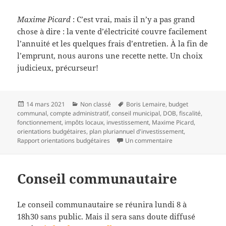
Maxime Picard
: C’est vrai, mais il n’y a pas grand
chose à dire : la vente d’électricité couvre facilement
l’annuité et les quelques frais d’entretien. À la fin de
l’emprunt, nous aurons une recette nette. Un choix
judicieux, précurseur!
Publié
Catégories
Mots-
14 mars 2021
Non classé
Boris Lemaire
,
budget
le
clés
communal
,
compte administratif
,
conseil municipal
,
DOB
,
fiscalité
,
fonctionnement
,
impôts locaux
,
investissement
,
Maxime Picard
,
orientations budgétaires
,
plan pluriannuel d'investissement
,
sur Les orientation
Rapport orientations budgétaires
Un commentaire
Conseil communautaire
Le conseil communautaire se réunira lundi 8 à
18h30 sans public. Mais il sera sans doute diffusé