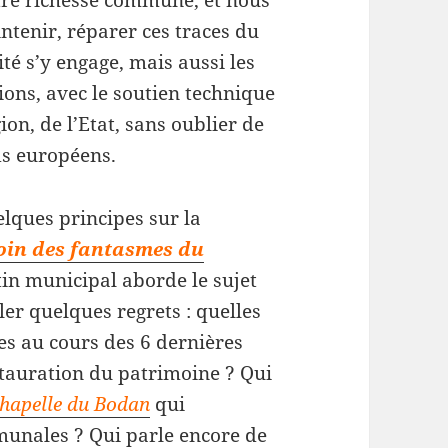
otre richesse commune, et nous
ntenir, réparer ces traces du
té s’y engage, mais aussi les
ions, avec le soutien technique
ion, de l’Etat, sans oublier de
nds européens.
elques principes sur la
oin des fantasmes du
tin municipal aborde le sujet
er quelques regrets : quelles
ées au cours des 6 dernières
stauration du patrimoine ? Qui
 chapelle du Bodan
qui
munales ? Qui parle encore de