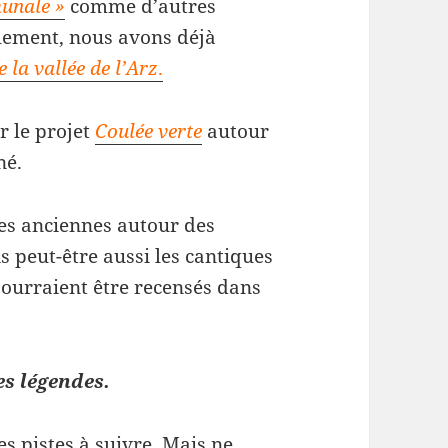
munale »
comme d’autres
calement, nous avons déjà
 la vallée de l’Arz
.
r le projet
Coulée verte
autour
né.
ues anciennes autour des
is peut-être aussi les cantiques
ourraient être recensés dans
s légendes.
s pistes à suivre. Mais ne