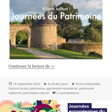
Journées du patrimoine 2023
Continuer la lecture de
Publié
Catégories
Mots-
14 septembre 2023
Au fil des jours
friche industrielle
,
le
clés
histoire locale
,
patrimoine
,
patrimoine immatériel
,
patrimoine
sur Journées du patrim
industriel
,
patrimoine naturel
2 commentaires