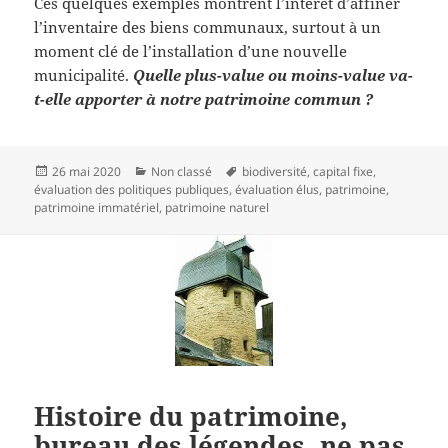
Ces quelques exemples montrent l’intérêt d’affiner
l’inventaire des biens communaux, surtout à un
moment clé de l’installation d’une nouvelle
municipalité.
Quelle plus-value ou moins-value va-
t-elle apporter à notre patrimoine commun ?
Publié
Catégories
Mots-
26 mai 2020
Non classé
biodiversité
,
capital fixe
,
le
clés
évaluation des politiques publiques
,
évaluation élus
,
patrimoine
,
patrimoine immatériel
,
patrimoine naturel
Histoire du patrimoine,
bureau des légendes, ne pas