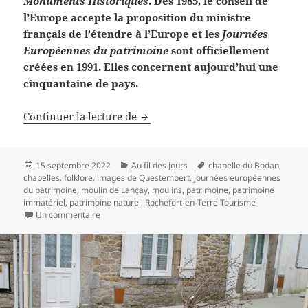
Monuments Historiques
. Dès 1985, le conseil de
l’Europe accepte la proposition du ministre
français de l’étendre à l’Europe et les
Journées
Européennes du patrimoine
sont officiellement
créées en 1991. Elles concernent aujourd’hui une
cinquantaine de pays.
Journées européennes du patrimo
Continuer la lecture de
Publié
Catégories
Mots-
15 septembre 2022
Au fil des jours
chapelle du Bodan
,
le
clés
chapelles
,
folklore
,
images de Questembert
,
journées européennes
du patrimoine
,
moulin de Lançay
,
moulins
,
patrimoine
,
patrimoine
immatériel
,
patrimoine naturel
,
Rochefort-en-Terre Tourisme
sur Journées européennes du patrimoine, samedi et 
Un commentaire