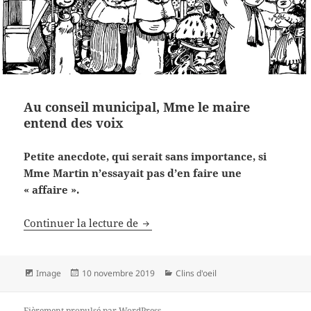
Au conseil municipal, Mme le maire
entend des voix
Petite anecdote, qui serait sans importance, si
Mme Martin n’essayait pas d’en faire une
« affaire ».
Au conseil municipal, Mme le mai
Continuer la lecture de
Format
Publié
Catégories
Image
10 novembre 2019
Clins d'oeil
le
Fièrement propulsé par WordPress