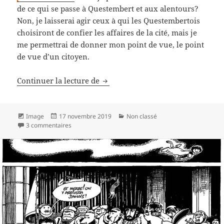
de ce qui se passe à Questembert et aux alentours?
Non, je laisserai agir ceux à qui les Questembertois
choisiront de confier les affaires de la cité, mais je
me permettrai de donner mon point de vue, le point
de vue d’un citoyen.
Un regard de citoyen
Continuer la lecture de
Format
Publié
Catégories
Image
17 novembre 2019
Non classé
le
sur Un regard de citoyen
3 commentaires