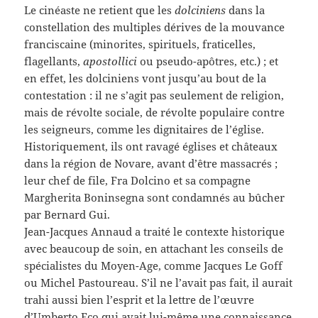
Le cinéaste ne retient que les
dolciniens
dans la
constellation des multiples dérives de la mouvance
franciscaine (minorites, spirituels, fraticelles,
flagellants,
apostollici
ou pseudo-apôtres, etc.) ; et
en effet, les dolciniens vont jusqu’au bout de la
contestation : il ne s’agit pas seulement de religion,
mais de révolte sociale, de révolte populaire contre
les seigneurs, comme les dignitaires de l’église.
Historiquement, ils ont ravagé églises et châteaux
dans la région de Novare, avant d’être massacrés ;
leur chef de file, Fra Dolcino et sa compagne
Margherita Boninsegna sont condamnés au bûcher
par Bernard Gui.
Jean-Jacques Annaud a traité le contexte historique
avec beaucoup de soin, en attachant les conseils de
spécialistes du Moyen-Age, comme Jacques Le Goff
ou Michel Pastoureau. S’il ne l’avait pas fait, il aurait
trahi aussi bien l’esprit et la lettre de l’œuvre
d’Umberto Eco qui avait lui-même une connaissance