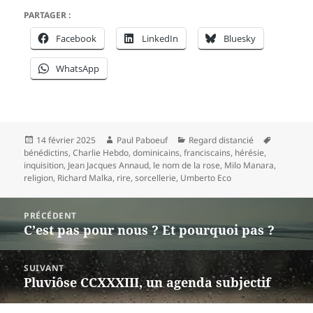
PARTAGER :
Facebook
LinkedIn
Bluesky
WhatsApp
Publié
Auteur
Catégories
Mots-
14 février 2025
Paul Paboeuf
Regard distancié
le
clés
bénédictins
,
Charlie Hebdo
,
dominicains
,
franciscains
,
hérésie
,
inquisition
,
Jean Jacques Annaud
,
le nom de la rose
,
Milo Manara
,
religion
,
Richard Malka
,
rire
,
sorcellerie
,
Umberto Eco
Navigation
PRÉCÉDENT
de
C’est pas pour nous ? Et pourquoi pas ?
Article
l’article
précédent :
SUIVANT
Pluviôse CCXXXIII, un agenda subjectif
Article
suivant :