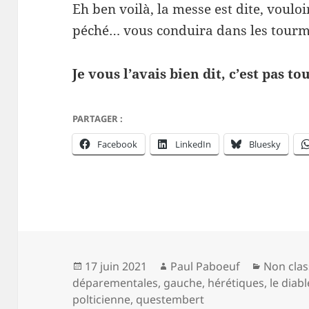
Eh ben voilà, la messe est dite, voulo
péché… vous conduira dans les tourme
Je vous l’avais bien dit, c’est pas to
PARTAGER :
Facebook
LinkedIn
Bluesky
Publié
Auteur
Catégori
17 juin 2021
Paul Paboeuf
Non clas
le
déparementales
,
gauche
,
hérétiques
,
le diabl
polticienne
,
questembert