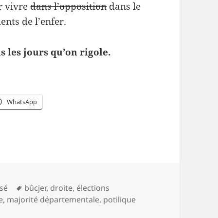
ir vivre
dans l’opposition
dans le
nts de l’enfer.
us les jours qu’on rigole.
WhatsApp
es
Mots-
sé
bûcjer
,
droite
,
élections
clés
e
,
majorité départementale
,
potilique