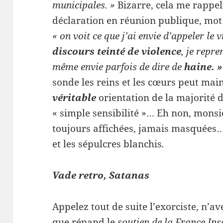
municipales. »
Bizarre, cela me rappe
déclaration en réunion publique, mot à
« on voit ce que j’ai envie d’appeler le
discours teinté de violence
, je repr
même envie parfois de dire de
haine. 
sonde les reins et les cœurs peut mai
véritable
orientation de la majorité d
« simple sensibilité »… Eh non, monsi
toujours affichées, jamais masquées… 
et les sépulcres blanchis
.
Vade retro, Satanas
Appelez tout de suite l’exorciste, n’a
que répand le
soutien de la France In